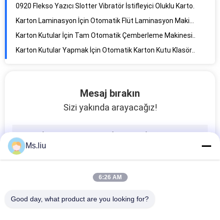
Karton Laminasyon İçin Otomatik Flüt Laminasyon Makinesi Servo Kontrolü
Karton Kutular İçin Tam Otomatik Çemberleme Makinesi Sıralı 2KW
Karton Kutular Yapmak İçin Otomatik Karton Kutu Klasör Yapıştırma Makinesi 1200x2400mm
2 Katlı Oluklu Mukavva Makinesi Otomatik Yüksek Hızlı 380V 50HZ
Min Flekso Klasör Tutkal 380V 900x2000mm Kağıt Karton Kutu Yapma Makinesi
1200x2400mm Flekso Yazıcı Klasör Tutkal, Tam Otomatik Karton Kutu Yapma Makinesi
Mesaj bırakın
Oluklu Karton Kutu Yapımı İçin Karton Klasör Yapıştırma Makinesi 1200x2400
Sizi yakında arayacağız!
Toprint Flekso Klasör Tutkal 150kw Oluklu Karton Kutu Yapma Makinesi
Karton Kutu Flekso Yazıcı Slotter Kalıp Kesici FFG Casemaker
Ms.liu
Oluklu Karton Kutu Klasör Yapıştırma Makinesi 60mm 70mm 300 Yaprak / Dakika
250 Sayfalık / Min Kutu Klasör Tutkal Makinesi Tek Şaftlı Çift Slotter
Vakum Transfer Doktor Bıçaklı Tam Otomatik Karton Kutu Klasör Tutkal Makinesi 60mm
6:26 AM
Açma / Kapama Tipi Kutu Klasör Yapıştırma Makinesi Tamamen Bilgisayarlı Kontrol
Good day, what product are you looking for?
Otomatik Flekso Yazıcı Slot Makinesi, Klasör Tutkal Çemberleme Sıralı Makine
Tam Servo Kontrollü Otomatik Flüt Laminasyon Makinesi 30KW Yüksek Hızlı Kararlı Koşu