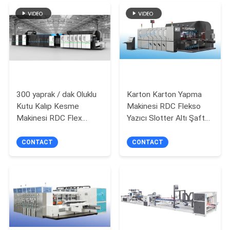
SITE
HARITASI
PRIVACY
POLICY
300 yaprak / dak Oluklu
Karton Karton Yapma
Kutu Kalıp Kesme
Makinesi RDC Flekso
Makinesi RDC Flex
Yazıcı Slotter Altı Şaft
Döner Kalıp Kesici
Döndürme
CONTACT
CONTACT