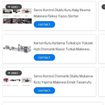
Servo Kontrol Oluklu Kutu Kalıp Kesme
Makinesi Flekso Yazıcı Slotter
contact
Karton Kutu Katlama Tutkal için Yüksek
Hızlı Otomatik Klasör Tutkal Makinesi
130m / dak
contact
Servo Kontrol Otomatik Oluklu Mukavva
Kutu Yapma Makinesi Emek Tasarrufu
contact
0920 Flekso Yazıcı Slotter Vibratör İstifleyici Oluklu Karton Kutu Yapma Makinesi