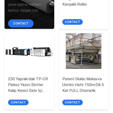
Kavşaklı Roller
çevre ısıtma volfram
KALITE
karbür dalgalı rulo
KONTROL
CONTACT
CONTACT
BIZIMLE
ILETIŞIME
GEÇIN
BIR
TEKLIF
250 Yaprak/dak TP-CR
Patent Oluklu Mukavva
ISTEĞI
Flekso Yazıcı Slotter
Üretim Hattı 150m/Dk 5
Kalıp Kesici Satır İçi
Kat FULL Otomatik
Klasör Yapıştırıcı 60mm
VR
CONTACT
CONTACT